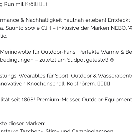
Run mit Krölli 🏃‍♂️)
formance & Nachhaltigkeit hautnah erleben! Entdeckt
a, Suunto sowie CJH – inklusive der Marken NEBO, W
ic.
 Merinowolle für Outdoor-Fans! Perfekte Wärme & Bel
mbedingungen – zuletzt am Südpol getestet! ❄️
stungs-Wearables für Sport, Outdoor & Wasserabent
novativen Knochenschall-Kopfhörern. 🏊‍♂️🏃‍♂️
ität seit 1868! Premium-Messer, Outdoor-Equipment
kte dieser Marken:
sstarke Taschen-, Stirn- und Campinglampen