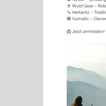
🥤 Wyld Gear – Rob
🔪 Herbertz – Tradi
🎒 Gomatic – Clev
📩 Jetzt anmelden!