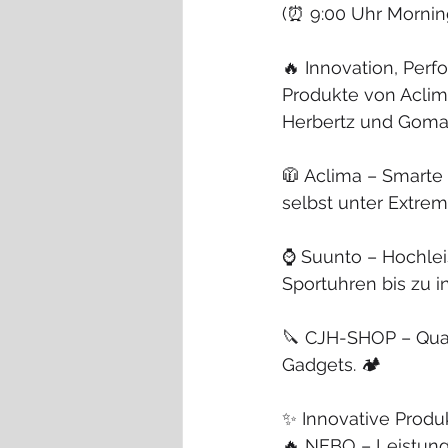
(⏰ 9:00 Uhr Morning 
🔥 Innovation, Per
Produkte von Aclim
Herbertz und Gomat
🧥 Aclima – Smarte
selbst unter Extre
⌚ Suunto – Hochlei
Sportuhren bis zu in
🔪 CJH-SHOP – Qual
Gadgets. 🏕️
✨ Innovative Produ
🔥 NEBO – Leistung