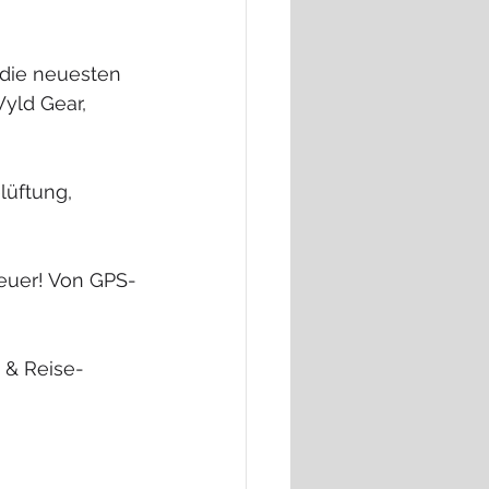
 die neuesten 
yld Gear, 
üftung, 
euer! Von GPS-
 & Reise-