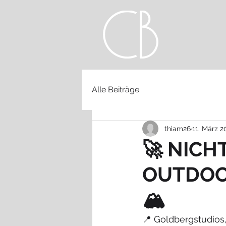
Alle Beiträge
thiam26
11. März 2
🚀 NICH
OUTDOO
🏔️
📍 Goldbergstudios,