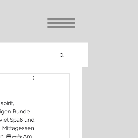
irit, 
bigen Runde 
 viel Spaß und 
m Mittagessen 
en. 🍔🥗☕ Am 