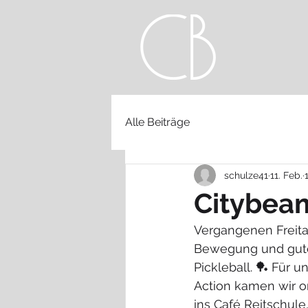
Alle Beiträge
schulze41
11. Feb.
Citybeam
Vergangenen Freita
Bewegung und guter
Pickleball. 🏓 Für un
Action kamen wir o
ins Café Reitschul